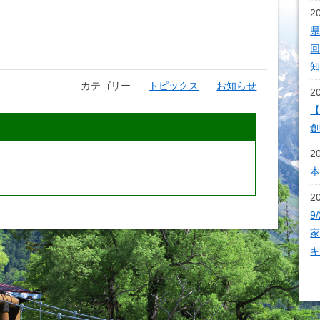
2
県
回
カテゴリー
トピックス
お知らせ
2
【
2
2
9
家