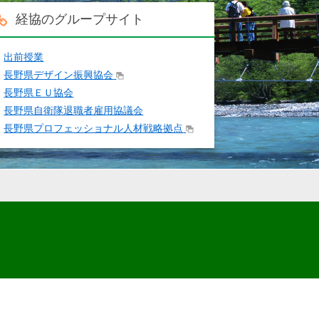
経協のグループサイト
出前授業
長野県デザイン振興協会
長野県ＥＵ協会
長野県自衛隊退職者雇用協議会
長野県プロフェッショナル人材戦略拠点
.