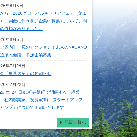
026年8月5日
から「2026グローバルキャリアフェア（第１
）」開催に伴う参加企業の募集 について、周
知の依頼がありました。
026年8月5日
ご案内】「私のアクション！未来のNAGANO
創造県民会議」参加企業募集
026年7月29日
本会「夏季休業」のお知らせ
026年7月22日
/26(土)27(日)に軽井沢町で開催する「起業
、社内起業家、投資家向け スタートアップ
キャンプ」について周知いたします。
記事一覧へ