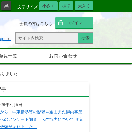
黒
小さく
標準
大きく
文字サイズ
ログイン
会員の方はこちら
age
▼
会員一覧
お問い合わせ
ありました
記事
026年8月5日
県から「中東情勢等の影響を踏まえた県内事業
へのアンケート調査」への協力について 周知
の依頼がありました。