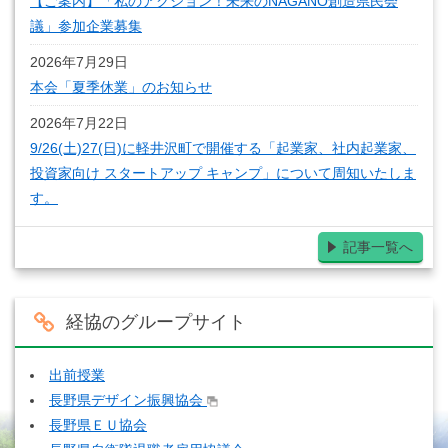
【ご案内】「私のアクション！未来のNAGANO創造県民会
議」参加企業募集
2026年7月29日
本会「夏季休業」のお知らせ
2026年7月22日
9/26(土)27(日)に軽井沢町で開催する「起業家、社内起業家、
投資家向け スタートアップ キャンプ」について周知いたしま
す。
記事一覧へ
経協のグループサイト
出前授業
長野県デザイン振興協会
長野県ＥＵ協会