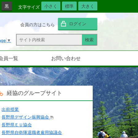
黒
小さく
標準
大きく
文字サイズ
ログイン
会員の方はこちら
age
▼
会員一覧
お問い合わせ
経協のグループサイト
出前授業
長野県デザイン振興協会
長野県ＥＵ協会
長野県自衛隊退職者雇用協議会