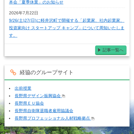
本会「夏季休業」のお知らせ
2026年7月22日
9/26(土)27(日)に軽井沢町で開催する「起業家、社内起業家、
投資家向け スタートアップ キャンプ」について周知いたしま
す。
記事一覧へ
経協のグループサイト
出前授業
長野県デザイン振興協会
長野県ＥＵ協会
長野県自衛隊退職者雇用協議会
長野県プロフェッショナル人材戦略拠点