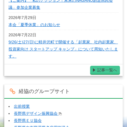
【ご案内】「私のアクション！未来のNAGANO創造県民会
議」参加企業募集
2026年7月29日
本会「夏季休業」のお知らせ
2026年7月22日
9/26(土)27(日)に軽井沢町で開催する「起業家、社内起業家、
投資家向け スタートアップ キャンプ」について周知いたしま
す。
記事一覧へ
経協のグループサイト
出前授業
長野県デザイン振興協会
長野県ＥＵ協会