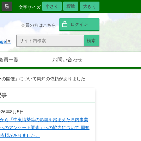
黒
小さく
標準
大きく
文字サイズ
ログイン
会員の方はこちら
age
▼
会員一覧
お問い合わせ
ナーの開催」について周知の依頼がありました
記事
026年8月5日
県から「中東情勢等の影響を踏まえた県内事業
へのアンケート調査」への協力について 周知
の依頼がありました。