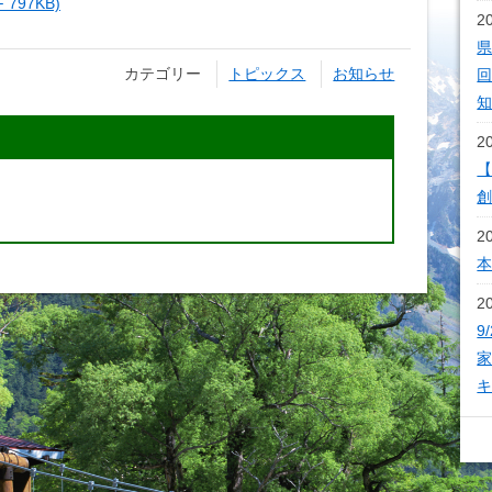
797KB)
2
県
カテゴリー
トピックス
お知らせ
回
2
【
2
2
9
家