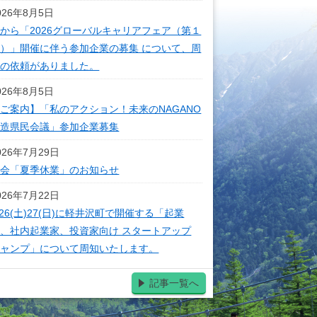
026年8月5日
から「2026グローバルキャリアフェア（第１
）」開催に伴う参加企業の募集 について、周
知の依頼がありました。
026年8月5日
ご案内】「私のアクション！未来のNAGANO
創造県民会議」参加企業募集
026年7月29日
本会「夏季休業」のお知らせ
026年7月22日
/26(土)27(日)に軽井沢町で開催する「起業
、社内起業家、投資家向け スタートアップ
キャンプ」について周知いたします。
記事一覧へ