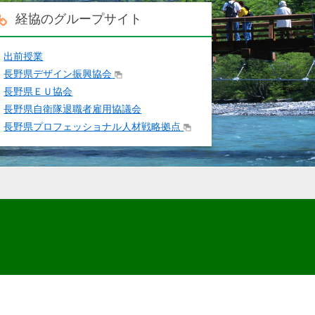
経協のグループサイト
出前授業
長野県デザイン振興協会
長野県ＥＵ協会
長野県自衛隊退職者雇用協議会
長野県プロフェッショナル人材戦略拠点
.